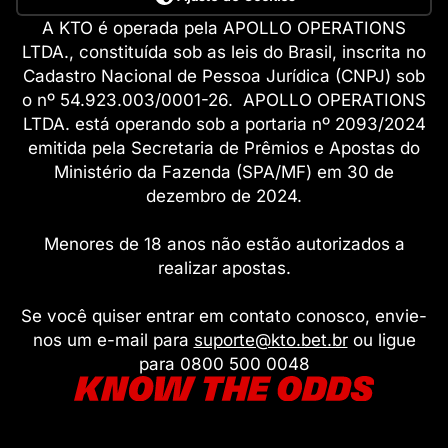
A KTO é operada pela APOLLO OPERATIONS
LTDA., constituída sob as leis do Brasil, inscrita no
Cadastro Nacional de Pessoa Jurídica (CNPJ) sob
o nº 54.923.003/0001-26. APOLLO OPERATIONS
LTDA. está operando sob a portaria nº 2093/2024
emitida pela Secretaria de Prêmios e Apostas do
Ministério da Fazenda (SPA/MF) em 30 de
dezembro de 2024.
Menores de 18 anos não estão autorizados a
realizar apostas.
Se você quiser entrar em contato conosco, envie-
nos um e-mail para
suporte@kto.bet.br
ou ligue
para 0800 500 0048