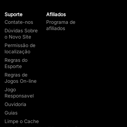
Suporte
Afiliados
Contate-nos
Programa de
afiliados
Dúvidas Sobre
o Novo Site
Permissão de
localização
Regras do
Esporte
Regras de
Jogos On-line
Jogo
Responsavel
Ouvidoria
Guias
Limpe o Cache