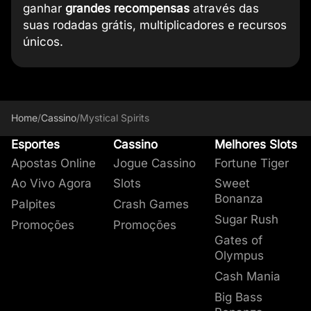
ganhar
grandes recompensas
através das
suas rodadas grátis, multiplicadores e recursos
únicos.
Símbolos de Mystical Spirits
Recursos de Bônus
Jogue Mystical Spirits na KTO!
Veja a seguir mais informações de mais esse
Aposta Mínima: R$0,40
sucesso da PG Soft disponível no
Aposta Máxima: R$200
cassino KTO
:
No jogo Mystical Spirits, você encontrará
Mystical Spirits oferece emocionantes bônus,
Divirta-se explorando os segredos dos
vários símbolos que contribuem para suas
incluindo
espíritos místicos e aproveite a atmosfera
Multiplicadores
que aumentam com
vitórias. Veja a divisão dos diferentes grupos
vitórias coloridas e
encantadora que o jogo oferece. Que a sorte
12 Rodadas Grátis
ao obter
Home
/
Cassino
/
Mystical Spirits
de símbolos:
quatro símbolos de “Free Spins”. Aproveite as
esteja ao seu lado enquanto você gira as
Esportes
recompensas nessa jornada encantadora!
bobinas de Mystical Spirits em busca de
Símbolos de Baixo Pagamento:
Cassino
Melhores Slots
Q, K e A.
Multiplicador
vitórias épicas!
Símbolos de Médio Pagamento:
Folha,
Apostas Online
Jogue Cassino
Fortune Tiger
O RTP do Mystical Spirit é de 96,75%. Se você
Gota de Água e Chama.
No início de qualquer rodada,
três
Ao Vivo Agora
Slots
Sweet
quiser experimentar um jogo com RTP um
Símbolos de Alto Pagamento:
Seres
multiplicadores
(vermelho, azul e verde) abaixo
Bonanza
Palpites
Crash Games
pouco melhor, recomendamos o
Vegetais, Água e Fogo.
jogo Fortune
das bobinas começam em 1x. Todas as vitórias
Sugar Rush
Promoções
Promoções
Tiger
Símbolo Scatter:
.
O símbolo rotulado como
são multiplicadas pelos valores desses
Gates of
Siga jogando jogos PG Soft aqui na KTO. Para
Free Spins (Rodadas Grátis), consiga pelo
multiplicadores. Para aumentar os
Olympus
você experimentar um jogo diferente, e com a
menos 4x em uma rodada para ativar o
multiplicadores,
você precisa conseguir
Cash Mania
temática do Deus Ganesha, uma boa dica é
recurso.
vitórias com cores específicas
, e eles podem
o
Ganesha Fortune
Símbolo Wild:
O símbolo com a palavra
.
atingir níveis mais altos para recompensas
Big Bass
Caso busque um jogo com um recurso
Wild, substitui a todos os outros de