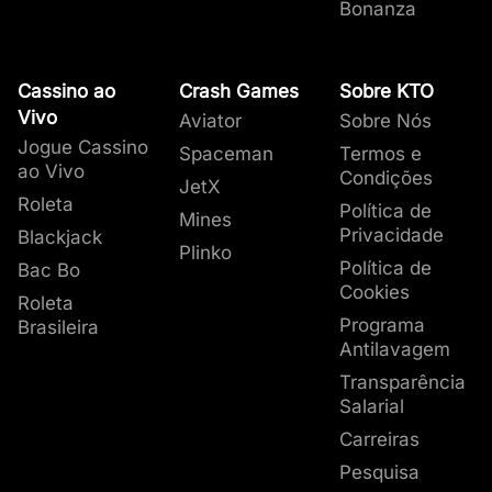
Bonanza
valores do símbolo de dinheiro na tela e paga.
Coleta de crédito extra adiciona um valor
de bônus aos valores do símbolo de dinheiro
antes de adicioná-los.
Cassino ao
Crash Games
Sobre KTO
O Multiplier Collect multiplica os valores do
Vivo
Aviator
Sobre Nós
Money Symbol,
Jogue Cassino
Spaceman
Termos e
Expandir Collect cobre os rolos com
ao Vivo
Condições
JetX
símbolos de dinheiro
Roleta
Política de
Mines
Respin Collect reinicia as células restantes
Privacidade
Blackjack
para revelar novos valores.
Plinko
Política de
Bac Bo
Rodadas Grátis de Cash Patrol
Cookies
Roleta
Ative o recurso de giros grátis obtendo três
Programa
Brasileira
símbolos de bônus nos rolos 2, 3 e 4. Você
Antilavagem
receberá 8 giros grátis com símbolos de
Transparência
dinheiro e todos os recursos de coleta
Salarial
ativados. Durante as rodadas grátis, todos os
símbolos de dinheiro que aparecem são
Carreiras
adicionados a um pote de bônus que é
Pesquisa
devolvido aos rolos com um símbolo de