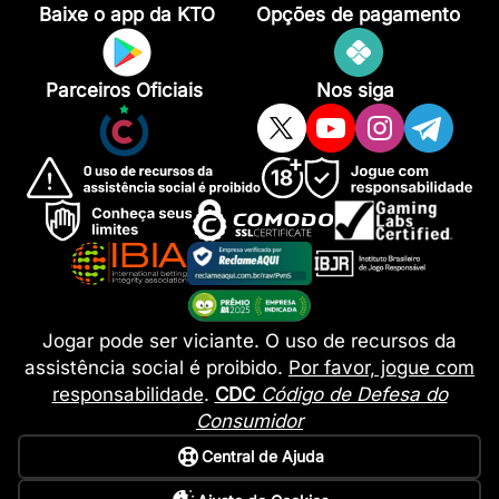
Baixe o app da KTO
Opções de pagamento
Parceiros Oficiais
Nos siga
Jogar pode ser viciante. O uso de recursos da
assistência social é proibido.
Por favor, jogue com
responsabilidade
.
CDC
Código de Defesa do
Consumidor
Central de Ajuda