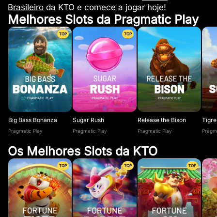
Brasileiro
da KTO e comece a jogar hoje!
Melhores Slots da Pragmatic Play
TOP
TOP
Big Bass Bonanza
Sugar Rush
Release the Bison
Tigre
Pragmatic Play
Pragmatic Play
Pragmatic Play
Pragma
Os Melhores Slots da KTO
TOP
TOP
TOP